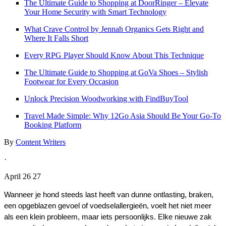
The Ultimate Guide to Shopping at DoorRinger – Elevate
Your Home Security with Smart Technology
What Crave Control by Jennah Organics Gets Right and
Where It Falls Short
Every RPG Player Should Know About This Technique
The Ultimate Guide to Shopping at GoVa Shoes – Stylish
Footwear for Every Occasion
Unlock Precision Woodworking with FindBuyTool
Travel Made Simple: Why 12Go Asia Should Be Your Go-To
Booking Platform
By
Content Writers
·
April 26 27
Wanneer je hond steeds last heeft van dunne ontlasting, braken, 
een opgeblazen gevoel of voedselallergieën, voelt het niet meer 
als een klein probleem, maar iets persoonlijks. Elke nieuwe zak 