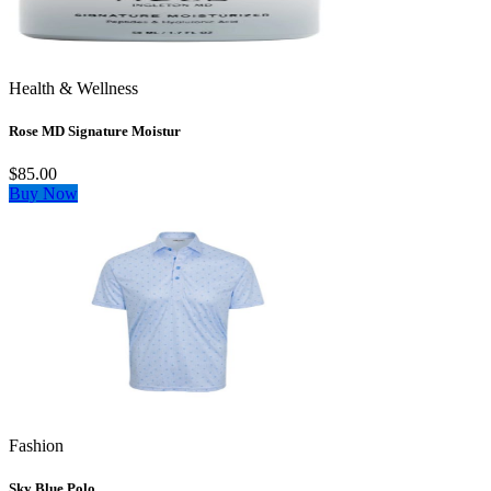
Health & Wellness
Rose MD Signature Moistur
$85.00
Buy Now
Fashion
Sky Blue Polo